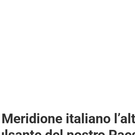
anno proprio il messaggio di democratizzazione della vita sociale, e
one di tale intento. Democrazia significa governo del popolo, o megli
essuna esclusa.
Sud Italia è necessario che esso possa far vivere sui suoi territori l
e grandi e medie aziende affinché aprano loro sedi nel Sud Italia, 
può annoverarsi la detassazione inerente tutti gli oneri che le azien
 Meridione italiano l’al
ulsante del nostro Pae