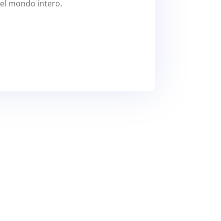
 del mondo intero.
cistico in quanto si prescinde dall’ineludibile