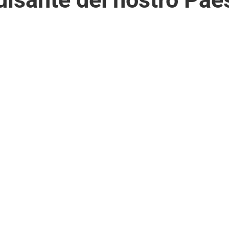
La questione
Onestà e


meridionale
cooperazione
Tax area
Egoismo e

+
divisionismo
sociale
Democrazia e
Progresso e
&
