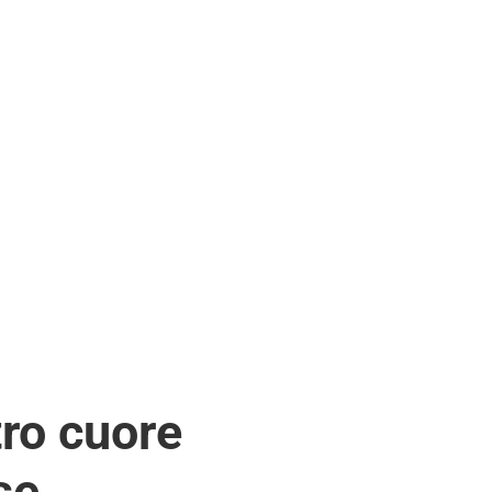
conomica ed etica dei propri territori.
o donare al popolo da parte dei singoli Stati
e grandi aziende , in grado di offrire un forte
offrendo loro benefici tali da apportare
de pagano per svolgere la propria attività.
tro cuore
se