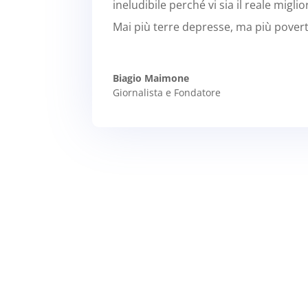
ineludibile perché vi sia il reale mig
Mai più terre depresse, ma più pove
Biagio Maimone
Giornalista e Fondatore
Progetto Donna
Parlare di parità di genere, nell’epoca 