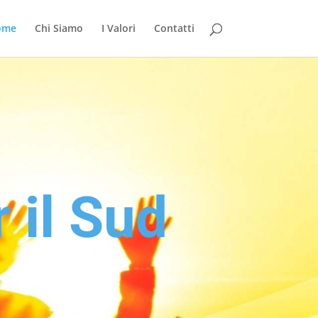
ome
Chi Siamo
I Valori
Contatti
 il Sud