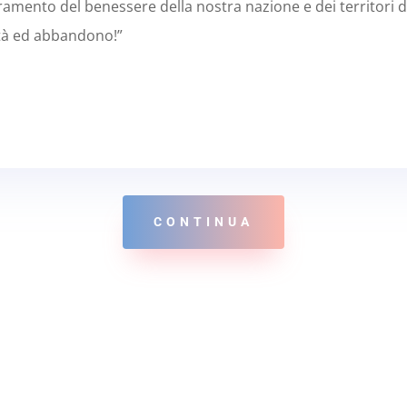
lioramento del benessere della nostra nazione e dei territori
rtà ed abbandono!”
CONTINUA
contemporanea, in termini puramente teorici, è sicuramente antistori